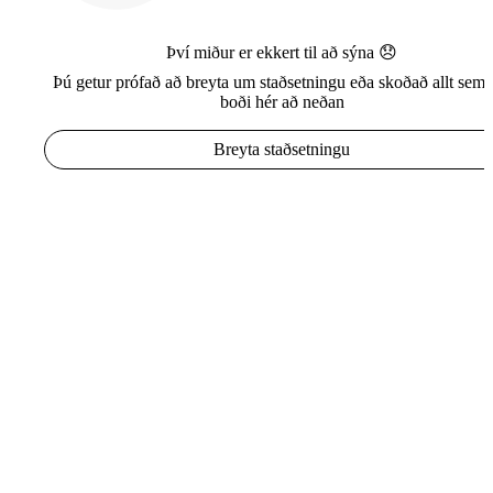
Því miður er ekkert til að sýna 😞
Þú getur prófað að breyta um staðsetningu eða skoðað allt sem e
boði hér að neðan
Breyta staðsetningu