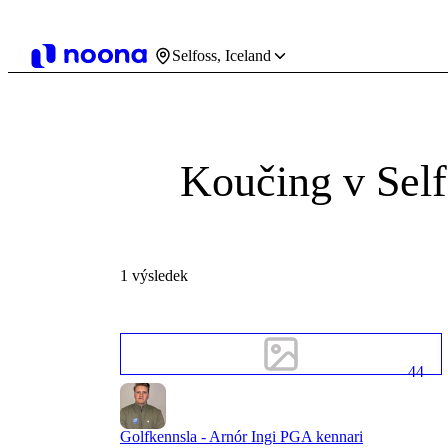
Selfoss, Iceland
Koučing v Sel
1 výsledek
44
Golfkennsla - Arnór Ingi PGA kennari