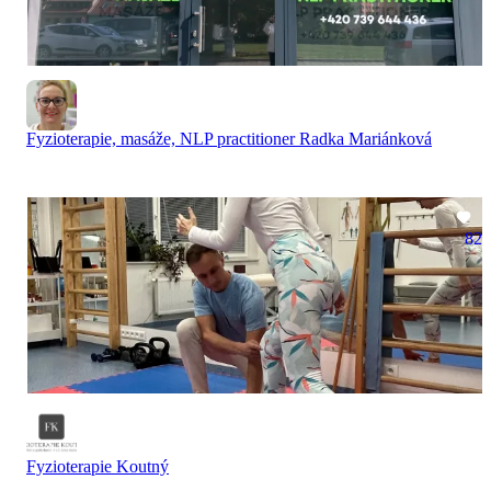
Fyzioterapie, masáže, NLP practitioner Radka Mariánková
82
Fyzioterapie Koutný