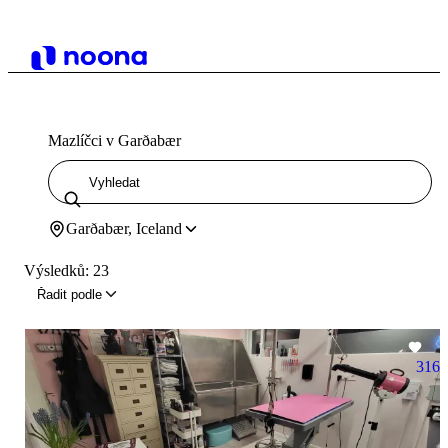
Mazlíčci v Garðabær
Garðabær, Iceland
Výsledků: 23
Řadit podle
316