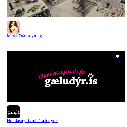
María Dýrasnyrting
399
Hundasnyrtistofa Gæludýr.is