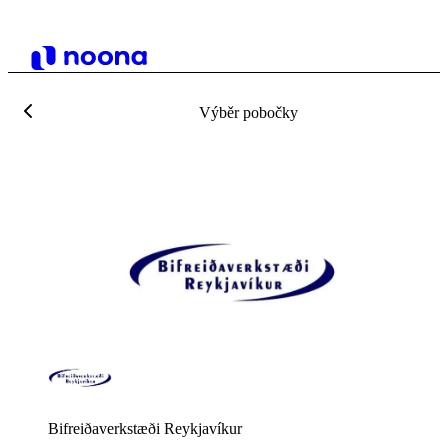
Výběr pobočky
Bifreiðaverkstæði Reykjavíkur