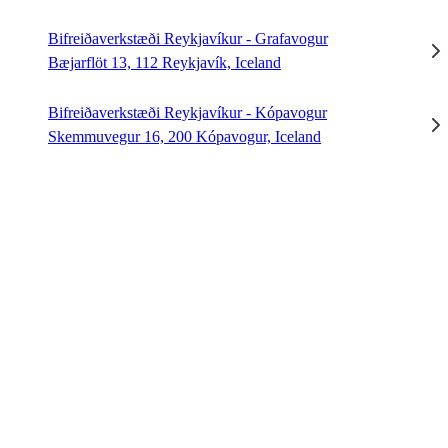
Bifreiðaverkstæði Reykjavíkur - Grafavogur
Bæjarflöt 13, 112 Reykjavík, Iceland
Bifreiðaverkstæði Reykjavíkur - Kópavogur
Skemmuvegur 16, 200 Kópavogur, Iceland