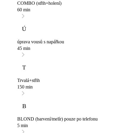
COMBO (střih+holení)
60 min
Ú
úprava vousů s napářkou
45 min
T
Trvalá+střih
150 min
B
BLOND (barvení/melír) pouze po telefonu
5 min