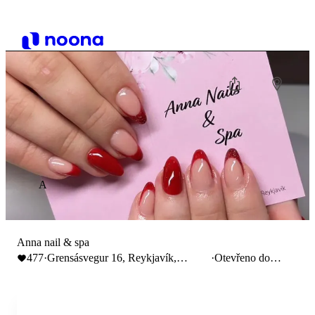
A
Anna nail & spa
477
·
Grensásvegur 16, Reykjavík,
·
Otevřeno do
Iceland
20:00