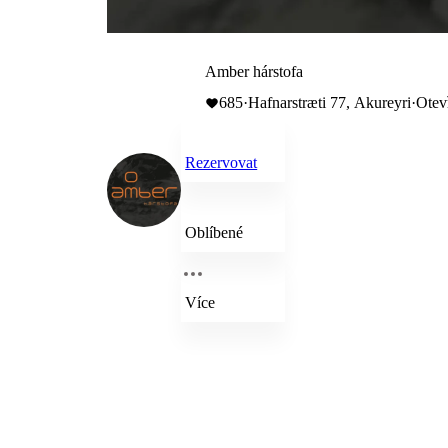
Amber hárstofa
685
·
Hafnarstræti 77, Akureyri
·
Otev
Rezervovat
Oblíbené
Více