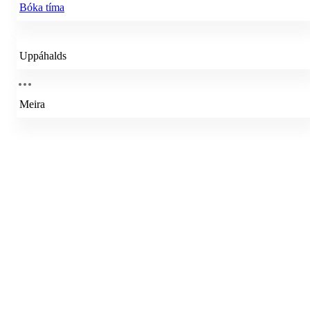
Bóka tíma
Uppáhalds
Meira