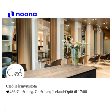
Cleó Hársnyrtistofa
436
·
Garðatorg, Garðabær, Iceland
·
Opið til 17:00