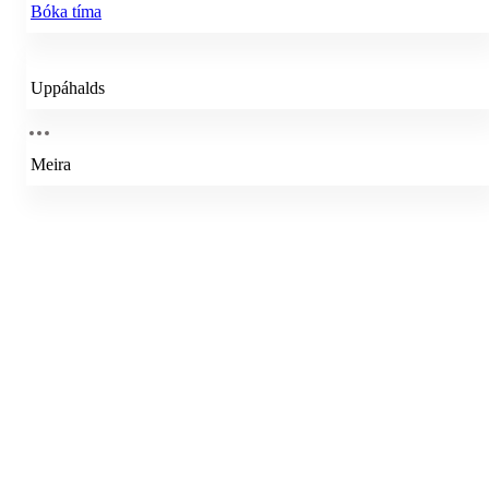
Bóka tíma
Uppáhalds
Meira