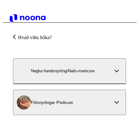
Hvað viltu bóka?
Neglur-handsnyrting/Nails-manicure
Fótsnyrtingar /Pedicure