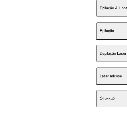
Epilação A Linha
Epilação
Depilação Laser
Laser micose
Óflokkað