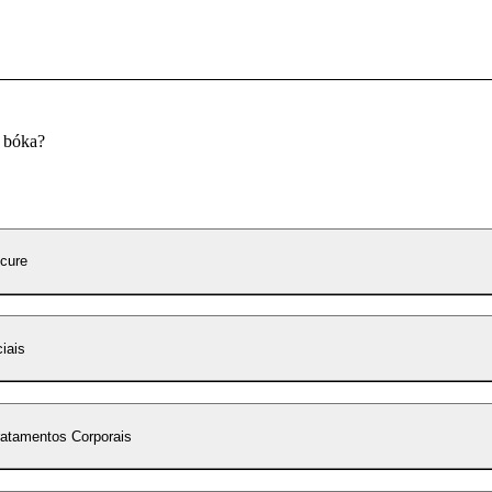
u bóka?
cure
iais
atamentos Corporais