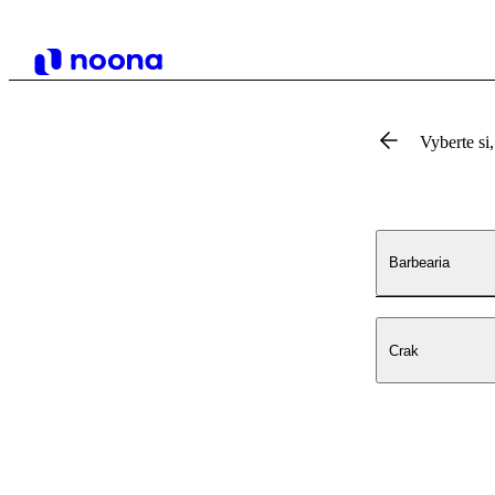
Vyberte si,
Barbearia
Crak