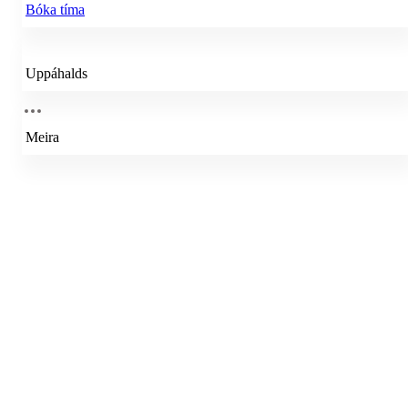
Bóka tíma
Uppáhalds
Meira