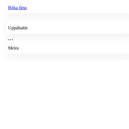
Bóka tíma
Uppáhalds
Meira