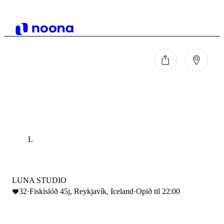
L
LUNA STUDIO
32
·
Fiskislóð 45j, Reykjavík, Iceland
·
Opið til 22:00