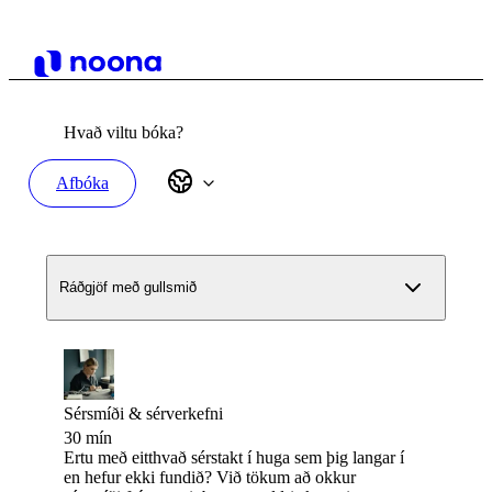
Hvað viltu bóka?
Afbóka
Ráðgjöf með gullsmið
Sérsmíði & sérverkefni
30 mín
Ertu með eitthvað sérstakt í huga sem þig langar í
en hefur ekki fundið? Við tökum að okkur