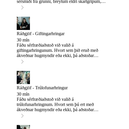
sérsmíði frá grunni, breytum eldri skartgripum,
bætum þá eða hvað sem er.
Ráðgjöf - Giftingarhringar
30 mín
Fáðu sérfræðiaðstoð við valið á
giftingarhringunum. Hvort sem þið eruð með
ákveðnar hugmyndir eða ekki, þá aðstoðar
gullsmiðurinn ykkur við valið eða útfærir ykkar
óskir.
Ráðgjöf - Trúlofunarhringur
30 mín
Fáðu sérfræðiaðstoð við valið á
trúlofunarhringnum. Hvort sem þú ert með
ákveðnar hugmyndir eða ekki, þá aðstoðar
gullsmiður við valið eða útfærir með þér & smíðar
hinn fullkomna hring.