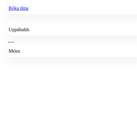
Bóka tíma
Uppáhalds
Meira