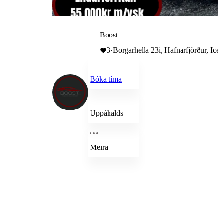
Boost
3
·
Borgarhella 23i, Hafnarfjörður, Ic
Bóka tíma
Uppáhalds
Meira