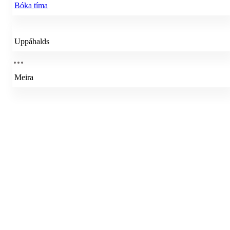
Bóka tíma
Uppáhalds
Meira