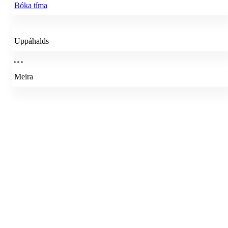
Bóka tíma
Uppáhalds
Meira