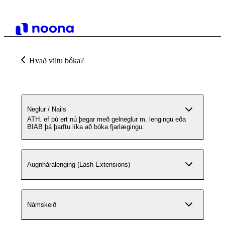
Hvað viltu bóka?
Neglur / Nails
ATH. ef þú ert nú þegar með gelneglur m. lengingu eða
BIAB þá þarftu líka að bóka fjarlægingu.
Augnháralenging (Lash Extensions)
Námskeið