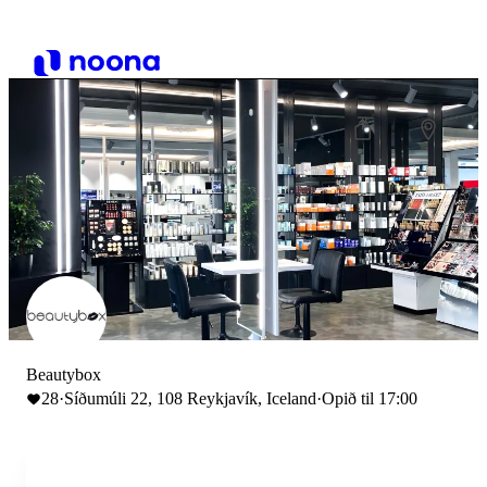
Beautybox
28
·
Síðumúli 22, 108 Reykjavík, Iceland
·
Opið til 17:00