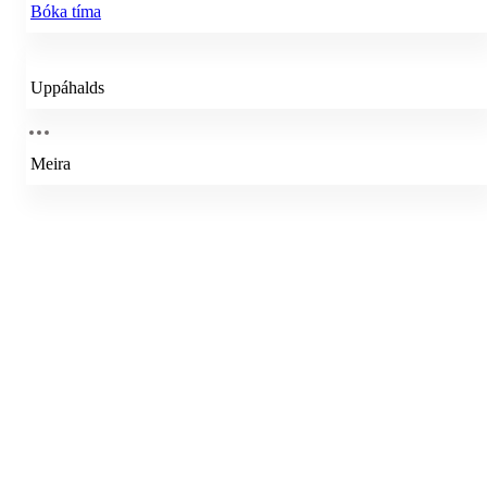
Bóka tíma
Uppáhalds
Meira