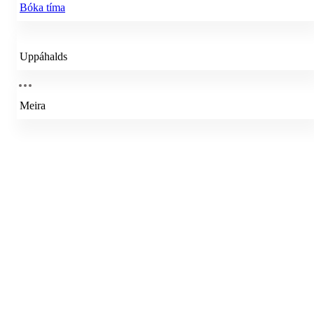
Bóka tíma
Uppáhalds
Meira