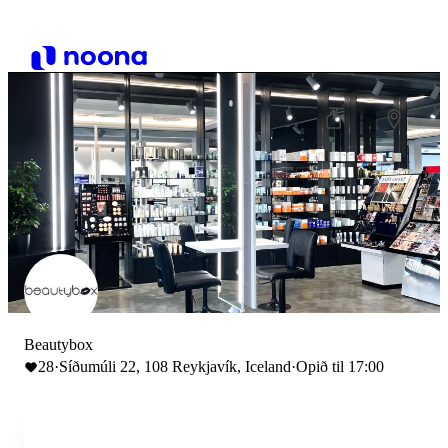
Beautybox
28
·
Síðumúli 22, 108 Reykjavík, Iceland
·
Opið til 17:00