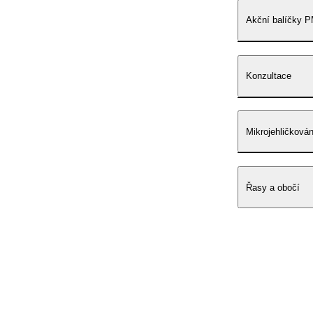
Akční balíčky 
Konzultace
Mikrojehličkován
Řasy a obočí