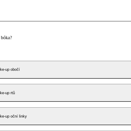
u bóka?
ke-up obočí
e-up rtů
e-up oční linky