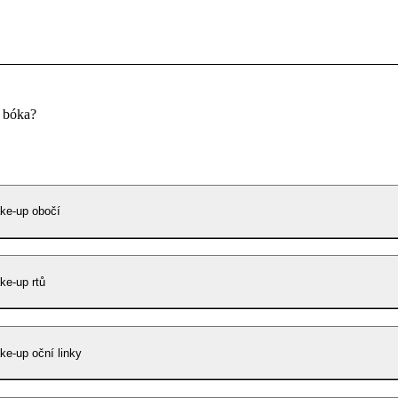
u bóka?
ke-up obočí
e-up rtů
e-up oční linky