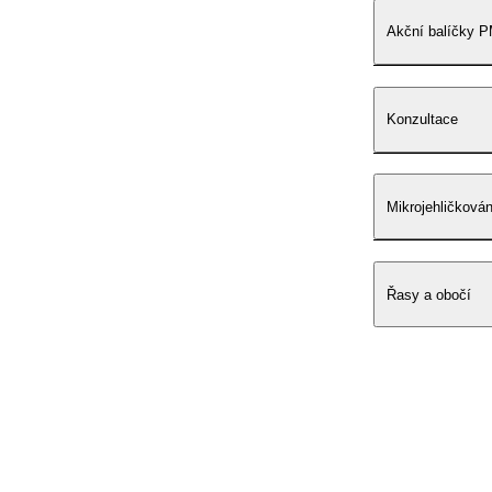
Akční balíčky 
Konzultace
Mikrojehličkován
Řasy a obočí