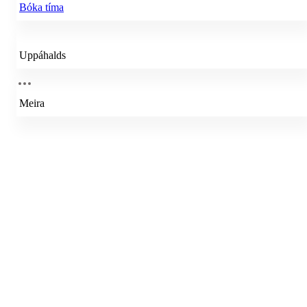
Bóka tíma
Uppáhalds
Meira