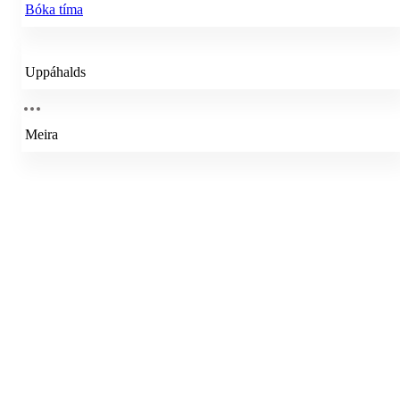
Bóka tíma
Uppáhalds
Meira