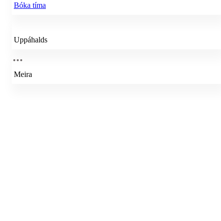
Bóka tíma
Uppáhalds
Meira