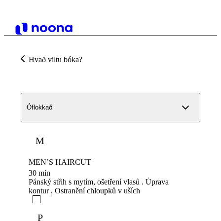
Hvað viltu bóka?
Óflokkað
M
MEN’S HAIRCUT
30 mín
Pánský střih s mytím, ošetření vlasů . Úprava
kontur , Ostranění chloupků v uších
P