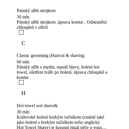
Panský střih strojkem
30 mín
Pánský střih strojkem ,úprava kontur , Odstranění
chloupků v uších
C
Classic grooming (Haircut & shaving
60 mín
Pánský střih s mytím, masáž hlavy, holení hot
towel, ošetření tváře po holení, úprava chloupků a
kontur
H
Hot towel wet shave&
30 mín
Královské holení horkým ručníkem (známé také
jako holení s horkým ručníkem nebo anglicky
Hot Towel Shave) je luxusní rituál péče o vousy