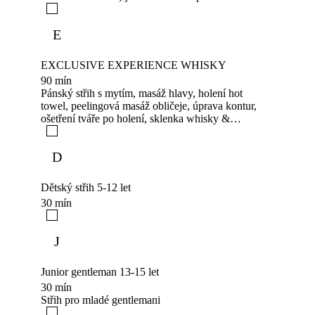
prováděný holičem, který zahrnuje napaření
obličeje horkým ručníkem pro změkčení vousů a
E
pokožky, následné precizní holení břitvou,
zaholení kontur a závěrečné ošetření pleti
balzámem a olejíčkem. Tento proces poskytuje
EXCLUSIVE EXPERIENCE WHISKY
dokonalý relaxační zážitek, zjemňuje pokožku,
90 mín
otevírá póry a minimalizuje podráždění, což vede
Pánský střih s mytím, masáž hlavy, holení hot
k hladšímu a příjemnějšímu výsledku holení
towel, peelingová masáž obličeje, úprava kontur,
ošetření tváře po holení, sklenka whisky &
doutník
D
Dětský střih 5-12 let
30 mín
J
Junior gentleman 13-15 let
30 mín
Střih pro mladé gentlemani