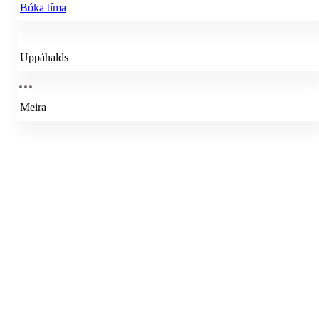
Bóka tíma
Uppáhalds
Meira