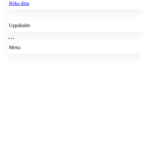
Bóka tíma
Uppáhalds
Meira