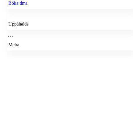
Bóka tíma
Uppáhalds
Meira