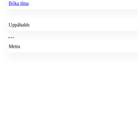
Bóka tíma
Uppáhalds
Meira