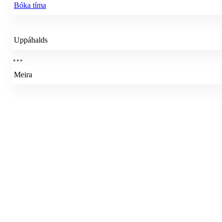
Bóka tíma
Uppáhalds
Meira