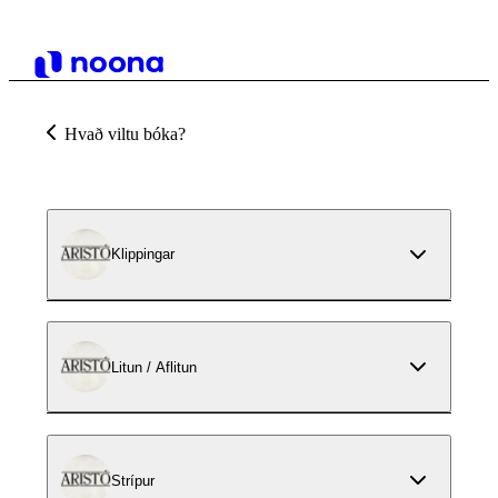
Hvað viltu bóka?
Klippingar
Litun / Aflitun
Strípur