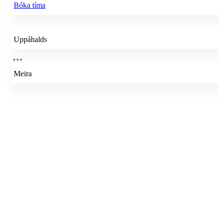
Bóka tíma
Uppáhalds
Meira