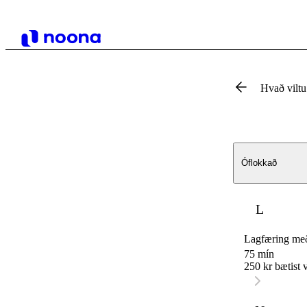
Hvað vilt
Óflokkað
L
Lagfæring með
75 mín
250 kr bætist v