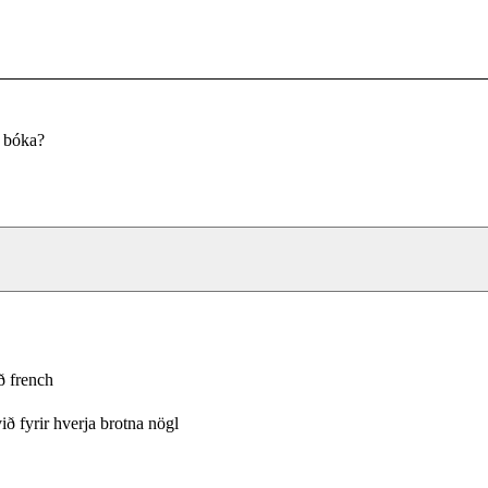
u bóka?
 french
ið fyrir hverja brotna nögl