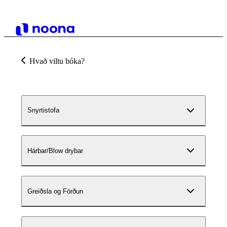
Hvað viltu bóka?
Snyrtistofa
Hárbar/Blow drybar
Greiðsla og Förðun