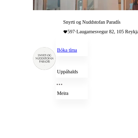
Snyrti og Nuddstofan Paradís
597
·
Laugarnesvegur 82, 105 Reykja
Bóka tíma
Uppáhalds
Meira