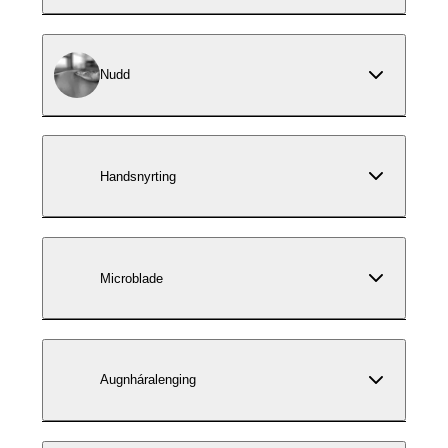
Nudd
Handsnyrting
Microblade
Augnháralenging