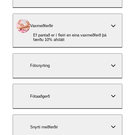
Vaxmeðferðir
Ef pantað er í fleiri en eina vaxmeðferð þá
færðu 10% afslátt
Fótsnyrting
Fótaaðgerð
Snyrti meðferðir