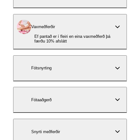
Vaxmeðferðir
Ef pantað er í fleiri en eina vaxmeðferð þá
færðu 10% afslátt
Fótsnyrting
Fótaaðgerð
Snyrti meðferðir