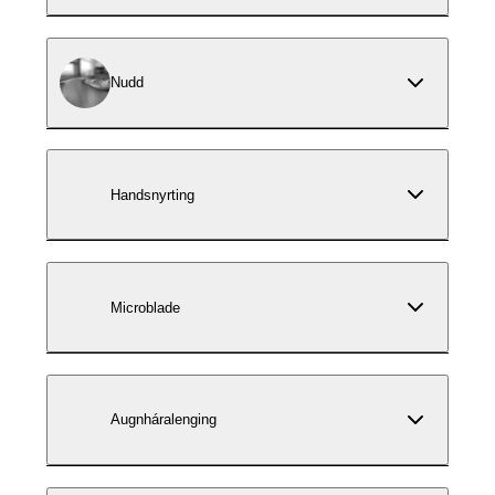
Nudd
Handsnyrting
Microblade
Augnháralenging