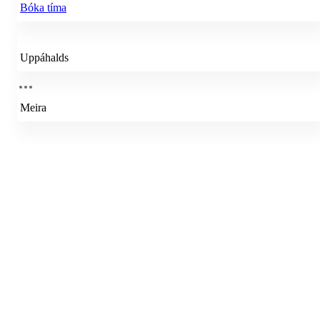
Bóka tíma
Uppáhalds
Meira