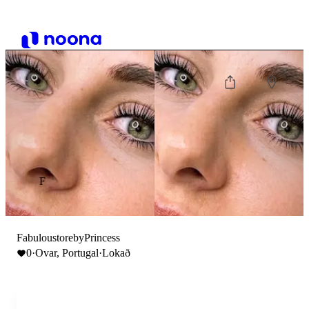
F
FabuloustorebyPrincess
0
·
Ovar, Portugal
·
Lokað