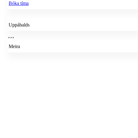
Bóka tíma
Uppáhalds
Meira