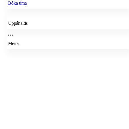
Bóka tíma
Uppáhalds
Meira