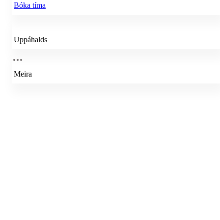
Bóka tíma
Uppáhalds
Meira