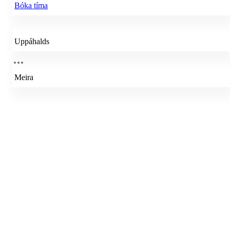
Bóka tíma
Uppáhalds
Meira