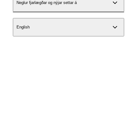
Neglur fjarlægðar og nýjar settar á
English