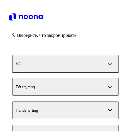
Выберите, что забронировать
Hár
Fótsnyrting
Handsnyrting